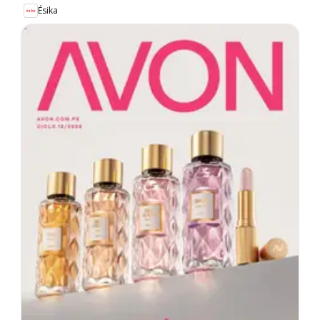
Ésika