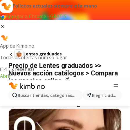
Folletos actuales siempre a la mano
Agregar a Chrome - GRATIS
App de Kimbino
Lentes graduados
Todas as ofertas num só lugar
Precio de Lentes graduados >>
(14.1 k reseñas)
Nuevos acción catálogos > Compara
Abrir
los precios online ☄️
No hemos encontrado resultados para este
término.
Buscar tiendas, categorías, productos...
Elegir ciudad
Más ofertas en la categoría