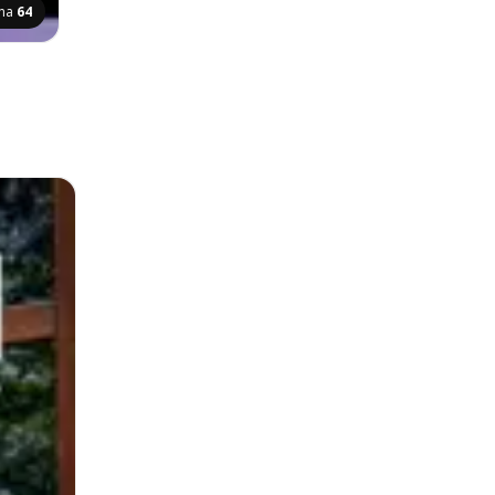
ina
64