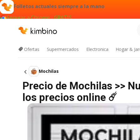
Folletos actuales siempre a la mano
Agregar a Chrome - GRATIS
Ofertas
Supermercados
Electronica
Hogar & Jar
Mochilas
Precio de Mochilas >> N
los precios online ☄️