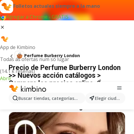
Folletos actuales siempre a la mano
Agregar a Chrome - GRATIS
App de Kimbino
Perfume Burberry London
Todas as ofertas num só lugar
Precio de Perfume Burberry London
(14.1 k reseñas)
>> Nuevos acción catálogos >
Abrir
Compara los precios online ☄️
No hemos encontrado resultados para este
término.
Buscar tiendas, categorías, productos...
Elegir ciudad
Más ofertas en la categoría