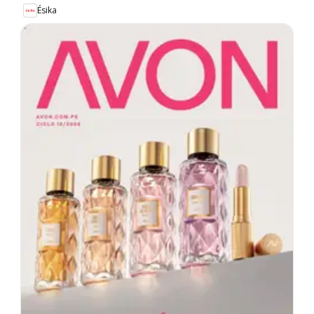
Ésika