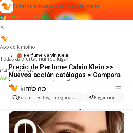
Folletos actuales siempre a la mano
Agregar a Chrome - GRATIS
App de Kimbino
Perfume Calvin Klein
Todas as ofertas num só lugar
Precio de Perfume Calvin Klein >>
(14.1 k reseñas)
Nuevos acción catálogos > Compara
Abrir
los precios online ☄️
No hemos encontrado resultados para este
término.
Buscar tiendas, categorías, productos...
Elegir ciudad
Más ofertas en la categoría