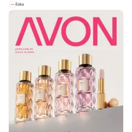
Ésika