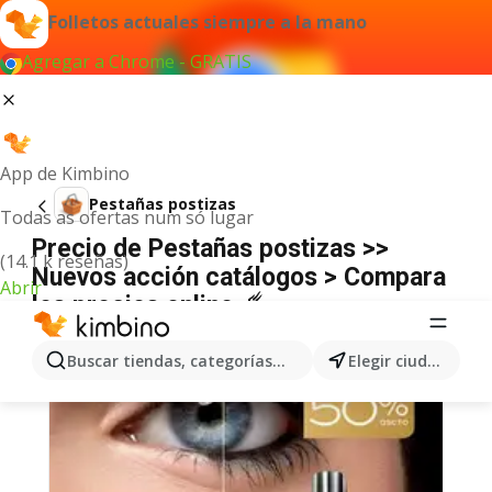
Folletos actuales siempre a la mano
Agregar a Chrome - GRATIS
App de Kimbino
Pestañas postizas
Todas as ofertas num só lugar
Precio de Pestañas postizas >>
(14.1 k reseñas)
Nuevos acción catálogos > Compara
Abrir
los precios online ☄️
Buscar tiendas, categorías, productos...
Elegir ciudad