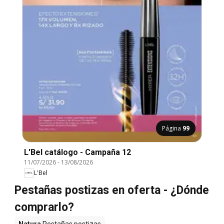
Página
99
L'Bel catálogo - Campaña 12
11/07/2026
-
13/08/2026
L'Bel
Pestañas postizas en oferta - ¿Dónde
comprarlo?
Natura
Pestañas postizas