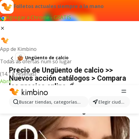
Folletos actuales siempre a la mano
Agregar a Chrome - GRATIS
App de Kimbino
Ungüento de calcio
Todas as ofertas num só lugar
Precio de Ungüento de calcio >>
(14.1 k reseñas)
Nuevos acción catálogos > Compara
Abrir
los precios online ☄️
No hemos encontrado resultados para este
término.
Buscar tiendas, categorías, productos...
Elegir ciudad
Más ofertas en la categoría