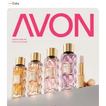
Ésika