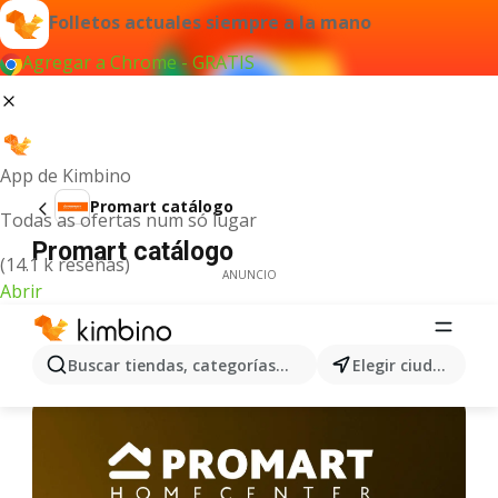
Folletos actuales siempre a la mano
Agregar a Chrome - GRATIS
App de Kimbino
Promart catálogo
Todas as ofertas num só lugar
Promart catálogo
(14.1 k reseñas)
ANUNCIO
Abrir
Buscar tiendas, categorías, productos...
Elegir ciudad