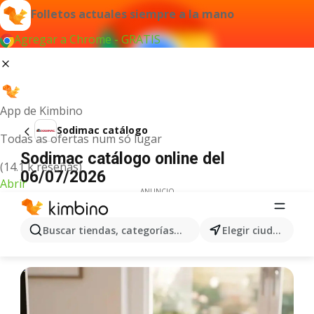
Folletos actuales siempre a la mano
Agregar a Chrome - GRATIS
App de Kimbino
Sodimac catálogo
Todas as ofertas num só lugar
Sodimac catálogo online del
(14.1 k reseñas)
06/07/2026
Abrir
ANUNCIO
Buscar tiendas, categorías, productos...
Elegir ciudad