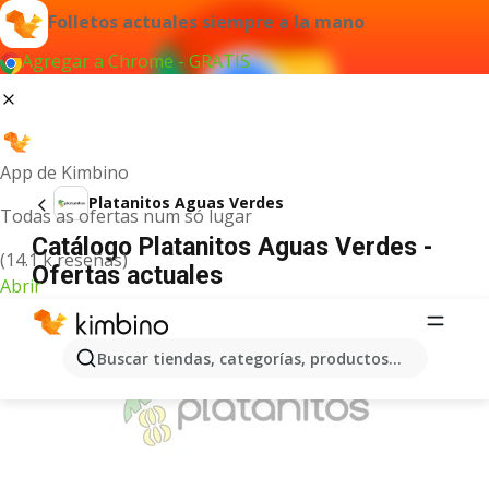
Folletos actuales siempre a la mano
Agregar a Chrome - GRATIS
App de Kimbino
Platanitos Aguas Verdes
Todas as ofertas num só lugar
Catálogo Platanitos Aguas Verdes -
(14.1 k reseñas)
Ofertas actuales
Abrir
ANUNCIO
Buscar tiendas, categorías, productos...