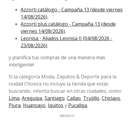
Azzorti catálogo - Campaña 13 (desde viernes
14/08/2026)
,
Azzorti plus catálogo - Campaña 13 (desde
viernes 14/08/2026)
,
Leonisa - Aliados Leonisa II (04/08/2026 -
23/08/2026)
.
y planifica tus compras de una manera más
inteligente!
Si la categoría Moda, Zapatos & Deporte para la
ciudad Chosica no incluye la tienda que estás
buscando, intenta buscar en otras ciudades, como:
Lima
,
Arequipa
,
Santiago
,
Callao
,
Trujillo
,
Chiclayo
,
Piura
,
Huancayo
,
Iquitos
y
Pucallpa
.
ANUNCIO