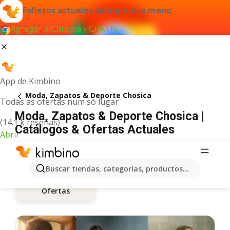
Folletos actuales siempre a la mano
Agregar a Chrome - GRATIS
App de Kimbino
Moda, Zapatos & Deporte Chosica
Todas as ofertas num só lugar
Moda, Zapatos & Deporte Chosica |
(14.1 k reseñas)
Catálogos & Ofertas Actuales
Abrir
Buscar tiendas, categorías, productos...
Ofertas