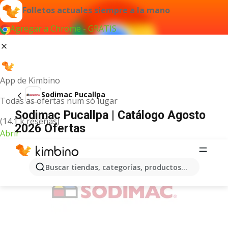
Folletos actuales siempre a la mano
Agregar a Chrome - GRATIS
App de Kimbino
Sodimac Pucallpa
Todas as ofertas num só lugar
Sodimac Pucallpa | Catálogo Agosto
(14.1 k reseñas)
2026 Ofertas
Abrir
ANUNCIO
Buscar tiendas, categorías, productos...