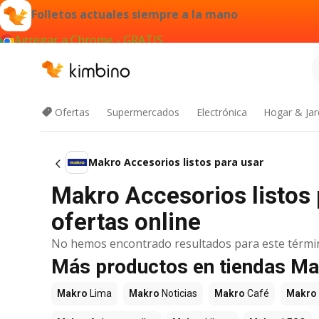
Folletos actuales siempre a la mano
Agregar a Chrome - GRATIS
Ofertas
Supermercados
Electrónica
Hogar & Jar
Makro Accesorios listos para usar
Makro Accesorios listos 
ofertas online
No hemos encontrado resultados para este térmi
Más productos en tiendas M
Makro
Lima
Makro
Noticias
Makro
Café
Makro