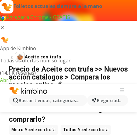
Folletos actuales siempre a la mano
Agregar a Chrome - GRATIS
App de Kimbino
Aceite con trufa
Todas as ofertas num só lugar
Precio de Aceite con trufa >> Nuevos
(14.1 k reseñas)
acción catálogos > Compara los
Abrir
precios online ☄️
No hemos encontrado resultados para este
término.
Buscar tiendas, categorías, productos...
Elegir ciudad
Aceite con trufa en oferta - ¿Dónde
comprarlo?
Metro
Aceite con trufa
Tottus
Aceite con trufa