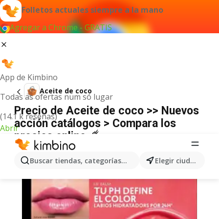
Folletos actuales siempre a la mano
Agregar a Chrome - GRATIS
App de Kimbino
Aceite de coco
Todas as ofertas num só lugar
Precio de Aceite de coco >> Nuevos
(14.1 k reseñas)
acción catálogos > Compara los
Abrir
precios online ☄️
Buscar tiendas, categorías, productos...
Elegir ciudad