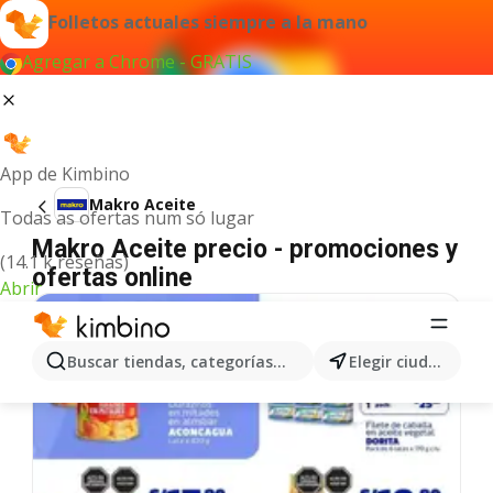
Folletos actuales siempre a la mano
Agregar a Chrome - GRATIS
App de Kimbino
Makro Aceite
Todas as ofertas num só lugar
Makro Aceite precio - promociones y
(14.1 k reseñas)
ofertas online
Abrir
Buscar tiendas, categorías, productos...
Elegir ciudad