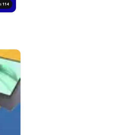
na
114