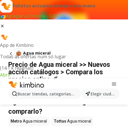
Folletos actuales siempre a la mano
Agregar a Chrome - GRATIS
App de Kimbino
Agua miceral
Todas as ofertas num só lugar
Precio de Agua miceral >> Nuevos
(14.1 k reseñas)
acción catálogos > Compara los
Abrir
precios online ☄️
No hemos encontrado resultados para este
término.
Buscar tiendas, categorías, productos...
Elegir ciudad
Agua miceral en oferta - ¿Dónde
comprarlo?
Metro
Agua miceral
Tottus
Agua miceral