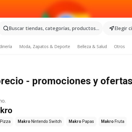
Buscar tiendas, categorías, productos...
Elegir 
dinería
Moda, Zapatos & Deporte
Belleza & Salud
Otros
recio - promociones y oferta
no.
akro
Pizza
Makro
Nintendo Switch
Makro
Papas
Makro
Fruta