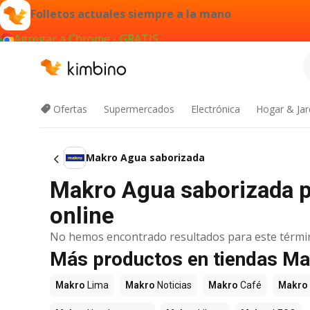
Folletos actuales siempre a la mano
Agregar a Chrome - GRATIS
Ofertas
Supermercados
Electrónica
Hogar & Jar
Makro Agua saborizada
Makro Agua saborizada p
online
No hemos encontrado resultados para este térmi
Más productos en tiendas M
Makro
Lima
Makro
Noticias
Makro
Café
Makro