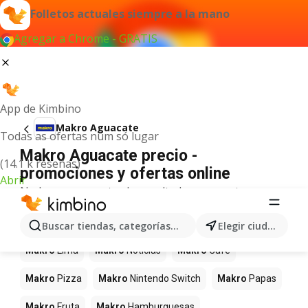
Folletos actuales siempre a la mano
Agregar a Chrome - GRATIS
App de Kimbino
Makro Aguacate
Todas as ofertas num só lugar
Makro Aguacate precio -
(14.1 k reseñas)
promociones y ofertas online
Abrir
No hemos encontrado resultados para este
término.
Más productos en tiendas Makro
Buscar tiendas, categorías, productos...
Elegir ciudad
Makro
Lima
Makro
Noticias
Makro
Café
Makro
Pizza
Makro
Nintendo Switch
Makro
Papas
Makro
Fruta
Makro
Hamburguesas