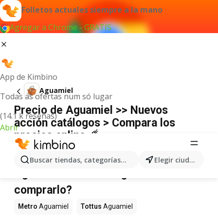
Folletos actuales siempre a la mano
Agregar a Chrome - GRATIS
App de Kimbino
Aguamiel
Todas as ofertas num só lugar
Precio de Aguamiel >> Nuevos
(14.1 k reseñas)
acción catálogos > Compara los
Abrir
precios online ☄️
No hemos encontrado resultados para este
término.
Buscar tiendas, categorías, productos...
Elegir ciudad
Aguamiel en oferta - ¿Dónde
comprarlo?
Metro
Aguamiel
Tottus
Aguamiel