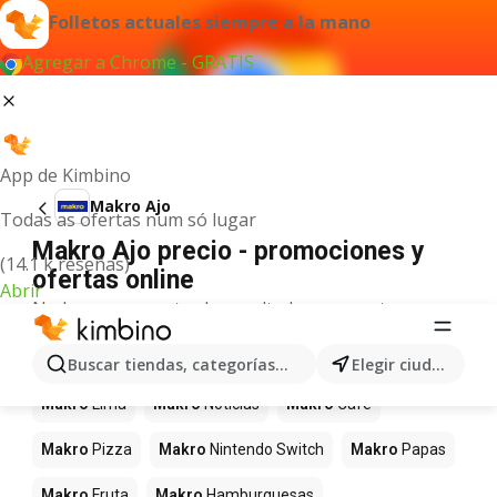
Folletos actuales siempre a la mano
Agregar a Chrome - GRATIS
App de Kimbino
Makro Ajo
Todas as ofertas num só lugar
Makro Ajo precio - promociones y
(14.1 k reseñas)
ofertas online
Abrir
No hemos encontrado resultados para este
término.
Más productos en tiendas Makro
Buscar tiendas, categorías, productos...
Elegir ciudad
Makro
Lima
Makro
Noticias
Makro
Café
Makro
Pizza
Makro
Nintendo Switch
Makro
Papas
Makro
Fruta
Makro
Hamburguesas