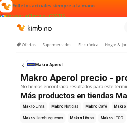
Folletos actuales siempre a la mano
Agregar a Chrome - GRATIS
Ofertas
Supermercados
Electrónica
Hogar & Jar
Makro Aperol
Makro Aperol precio - pr
No hemos encontrado resultados para este térmi
Más productos en tiendas M
Makro
Lima
Makro
Noticias
Makro
Café
Makro
Makro
Hamburguesas
Makro
Libros
Makro
LEGO