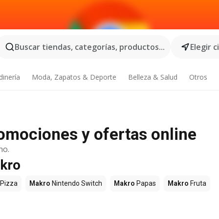
Buscar tiendas, categorías, productos...
Elegir 
dinería
Moda, Zapatos & Deporte
Belleza & Salud
Otros
omociones y ofertas online
no.
akro
Pizza
Makro
Nintendo Switch
Makro
Papas
Makro
Fruta