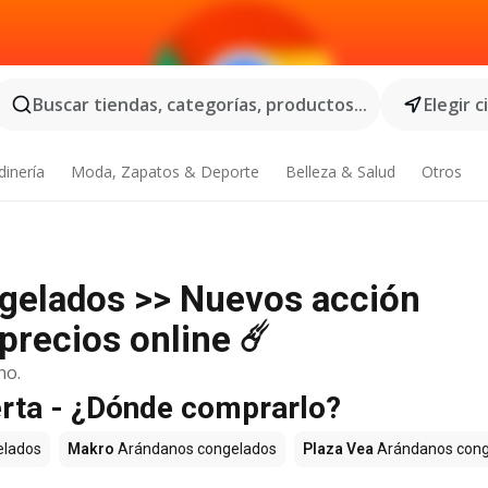
Buscar tiendas, categorías, productos...
Elegir 
dinería
Moda, Zapatos & Deporte
Belleza & Salud
Otros
gelados >> Nuevos acción
precios online ☄️
no.
rta - ¿Dónde comprarlo?
elados
Makro
Arándanos congelados
Plaza Vea
Arándanos cong