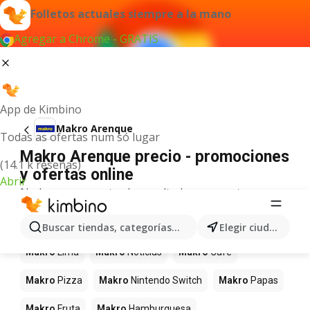
Folletos actuales siempre a la mano
Agregar a Chrome - GRATIS
App de Kimbino
Makro Arenque
Todas as ofertas num só lugar
Makro Arenque precio - promociones
(14.1 k reseñas)
y ofertas online
Abrir
No hemos encontrado resultados para este
término.
Más productos en tiendas Makro
Buscar tiendas, categorías, productos...
Elegir ciudad
Makro
Lima
Makro
Noticias
Makro
Café
Makro
Pizza
Makro
Nintendo Switch
Makro
Papas
Makro
Fruta
Makro
Hamburguesa