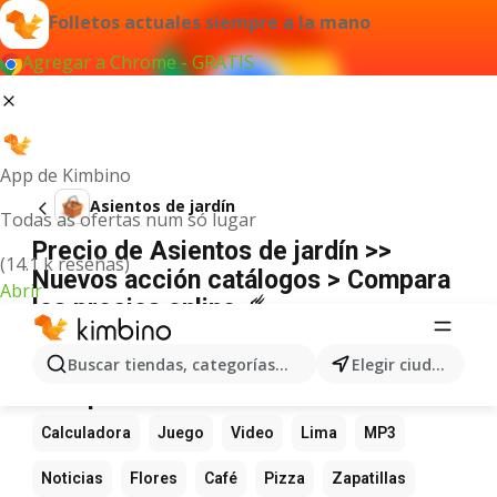
Folletos actuales siempre a la mano
Agregar a Chrome - GRATIS
App de Kimbino
Asientos de jardín
Todas as ofertas num só lugar
Precio de Asientos de jardín >>
(14.1 k reseñas)
Nuevos acción catálogos > Compara
Abrir
los precios online ☄️
No hemos encontrado resultados para este
término.
Buscar tiendas, categorías, productos...
Elegir ciudad
Más productos favoritos
Calculadora
Juego
Video
Lima
MP3
Noticias
Flores
Café
Pizza
Zapatillas