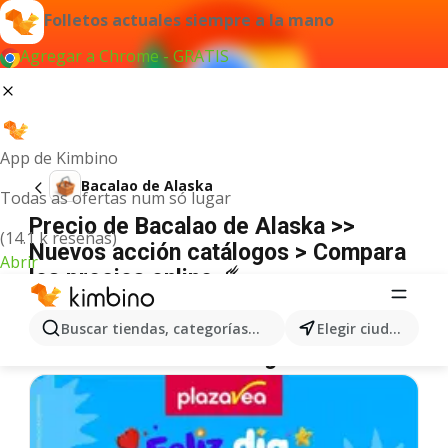
Folletos actuales siempre a la mano
Agregar a Chrome - GRATIS
App de Kimbino
Bacalao de Alaska
Todas as ofertas num só lugar
Precio de Bacalao de Alaska >>
(14.1 k reseñas)
Nuevos acción catálogos > Compara
Abrir
los precios online ☄️
No hemos encontrado resultados para este
término.
Buscar tiendas, categorías, productos...
Elegir ciudad
Más ofertas en la categoría