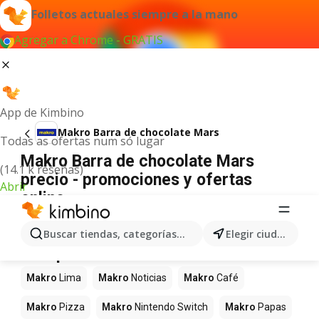
Folletos actuales siempre a la mano
Agregar a Chrome - GRATIS
App de Kimbino
Makro Barra de chocolate Mars
Todas as ofertas num só lugar
Makro Barra de chocolate Mars
(14.1 k reseñas)
precio - promociones y ofertas
Abrir
online
No hemos encontrado resultados para este
término.
Buscar tiendas, categorías, productos...
Elegir ciudad
Más productos en tiendas Makro
Makro
Lima
Makro
Noticias
Makro
Café
Makro
Pizza
Makro
Nintendo Switch
Makro
Papas