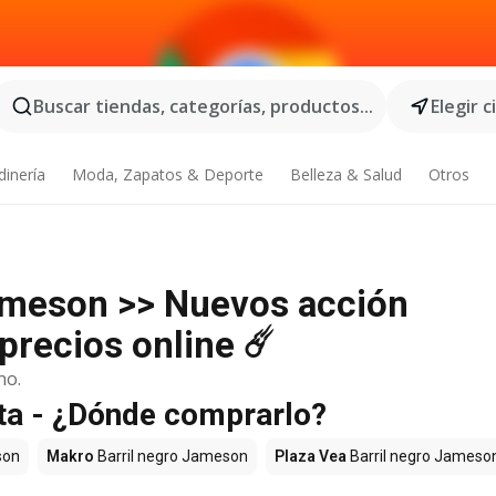
Buscar tiendas, categorías, productos...
Elegir 
dinería
Moda, Zapatos & Deporte
Belleza & Salud
Otros
Jameson >> Nuevos acción
precios online ☄️
no.
ta - ¿Dónde comprarlo?
son
Makro
Barril negro Jameson
Plaza Vea
Barril negro Jameso