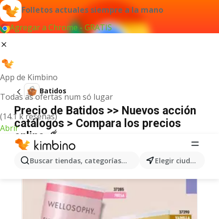
Folletos actuales siempre a la mano
Agregar a Chrome - GRATIS
App de Kimbino
Batidos
Todas as ofertas num só lugar
Precio de Batidos >> Nuevos acción
(14.1 k reseñas)
catálogos > Compara los precios
Abrir
online ☄️
Buscar tiendas, categorías, productos...
Elegir ciudad