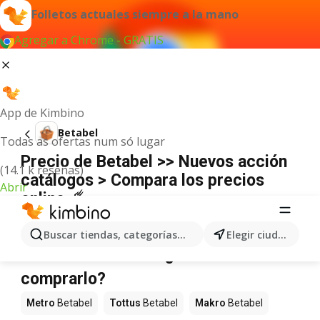
Folletos actuales siempre a la mano
Agregar a Chrome - GRATIS
App de Kimbino
Betabel
Todas as ofertas num só lugar
Precio de Betabel >> Nuevos acción
(14.1 k reseñas)
catálogos > Compara los precios
Abrir
online ☄️
No hemos encontrado resultados para este
término.
Buscar tiendas, categorías, productos...
Elegir ciudad
Betabel en oferta - ¿Dónde
comprarlo?
Metro
Betabel
Tottus
Betabel
Makro
Betabel