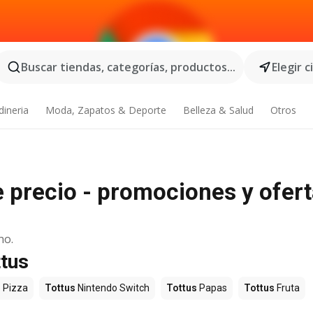
Buscar tiendas, categorías, productos...
Elegir 
dineria
Moda, Zapatos & Deporte
Belleza & Salud
Otros
e precio - promociones y ofer
no.
ttus
s
Pizza
Tottus
Nintendo Switch
Tottus
Papas
Tottus
Fruta