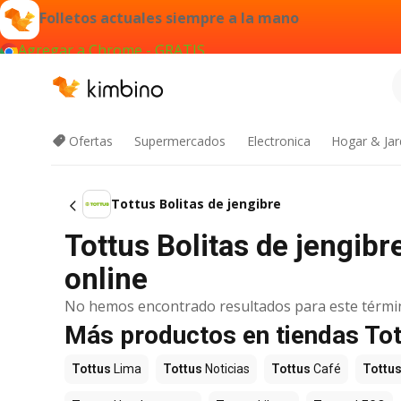
Folletos actuales siempre a la mano
Agregar a Chrome - GRATIS
Ofertas
Supermercados
Electronica
Hogar & Jar
Tottus Bolitas de jengibre
Tottus Bolitas de jengibr
online
No hemos encontrado resultados para este térmi
Más productos en tiendas To
Tottus
Lima
Tottus
Noticias
Tottus
Café
Tottu