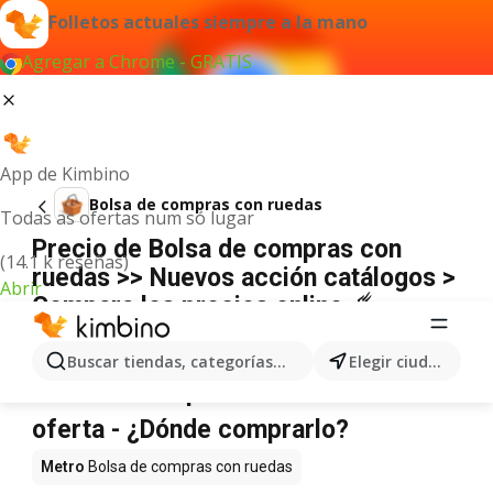
Folletos actuales siempre a la mano
Agregar a Chrome - GRATIS
App de Kimbino
Bolsa de compras con ruedas
Todas as ofertas num só lugar
Precio de Bolsa de compras con
(14.1 k reseñas)
ruedas >> Nuevos acción catálogos >
Abrir
Compara los precios online ☄️
No hemos encontrado resultados para este
término.
Buscar tiendas, categorías, productos...
Elegir ciudad
Bolsa de compras con ruedas en
oferta - ¿Dónde comprarlo?
Metro
Bolsa de compras con ruedas