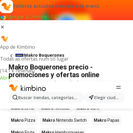
Folletos actuales siempre a la mano
Agregar a Chrome - GRATIS
App de Kimbino
Makro Boquerones
Todas as ofertas num só lugar
Makro Boquerones precio -
(14.1 k reseñas)
promociones y ofertas online
Abrir
No hemos encontrado resultados para este
término.
Más productos en tiendas Makro
Buscar tiendas, categorías, productos...
Elegir ciudad
Makro
Lima
Makro
Noticias
Makro
Café
Makro
Pizza
Makro
Nintendo Switch
Makro
Papas
Makro
Fruta
Makro
Hamburguesas