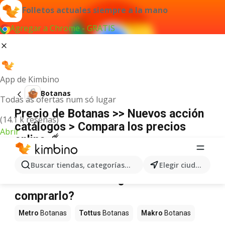
Folletos actuales siempre a la mano
Agregar a Chrome - GRATIS
App de Kimbino
Botanas
Todas as ofertas num só lugar
Precio de Botanas >> Nuevos acción
(14.1 k reseñas)
catálogos > Compara los precios
Abrir
online ☄️
No hemos encontrado resultados para este
término.
Buscar tiendas, categorías, productos...
Elegir ciudad
Botanas en oferta - ¿Dónde
comprarlo?
Metro
Botanas
Tottus
Botanas
Makro
Botanas