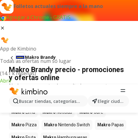
Folletos actuales siempre a la mano
Agregar a Chrome - GRATIS
App de Kimbino
Makro Brandy
Todas as ofertas num só lugar
Makro Brandy precio - promociones
(14.1 k reseñas)
y ofertas online
Abrir
No hemos encontrado resultados para este
término.
Más productos en tiendas Makro
Buscar tiendas, categorías, productos...
Elegir ciudad
Makro
Lima
Makro
Noticias
Makro
Café
Makro
Pizza
Makro
Nintendo Switch
Makro
Papas
Makro
Fruta
Makro
Hamburguesas