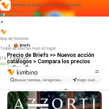
Folletos actuales siempre a la mano
Agregar a Chrome - GRATIS
App de Kimbino
Briefs
Todas as ofertas num só lugar
Precio de Briefs >> Nuevos acción
(14.1 k reseñas)
catálogos > Compara los precios
Abrir
online ☄️
No hemos encontrado resultados para este
término.
Buscar tiendas, categorías, productos...
Elegir ciudad
Más ofertas en la categoría