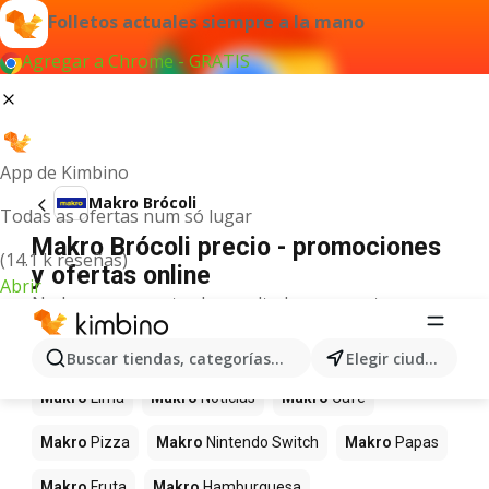
Folletos actuales siempre a la mano
Agregar a Chrome - GRATIS
App de Kimbino
Makro Brócoli
Todas as ofertas num só lugar
Makro Brócoli precio - promociones
(14.1 k reseñas)
y ofertas online
Abrir
No hemos encontrado resultados para este
término.
Más productos en tiendas Makro
Buscar tiendas, categorías, productos...
Elegir ciudad
Makro
Lima
Makro
Noticias
Makro
Café
Makro
Pizza
Makro
Nintendo Switch
Makro
Papas
Makro
Fruta
Makro
Hamburguesa