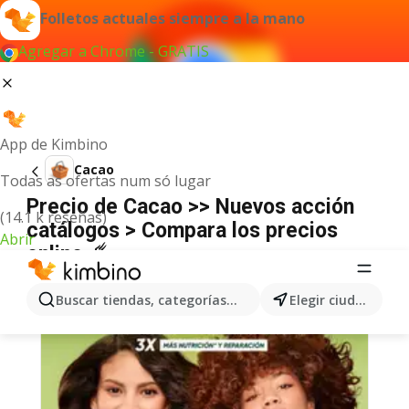
Folletos actuales siempre a la mano
Agregar a Chrome - GRATIS
App de Kimbino
Cacao
Todas as ofertas num só lugar
Precio de Cacao >> Nuevos acción
(14.1 k reseñas)
catálogos > Compara los precios
Abrir
online ☄️
Buscar tiendas, categorías, productos...
Elegir ciudad