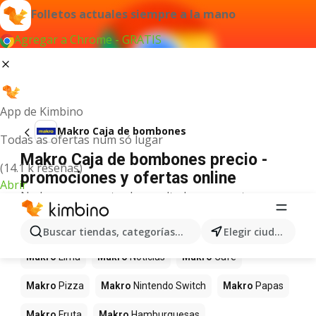
Folletos actuales siempre a la mano
Agregar a Chrome - GRATIS
App de Kimbino
Makro Caja de bombones
Todas as ofertas num só lugar
Makro Caja de bombones precio -
(14.1 k reseñas)
promociones y ofertas online
Abrir
No hemos encontrado resultados para este
término.
Más productos en tiendas Makro
Buscar tiendas, categorías, productos...
Elegir ciudad
Makro
Lima
Makro
Noticias
Makro
Café
Makro
Pizza
Makro
Nintendo Switch
Makro
Papas
Makro
Fruta
Makro
Hamburguesas