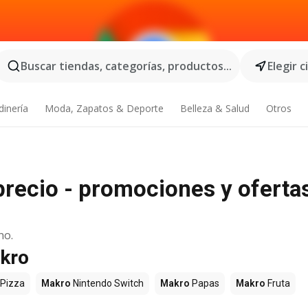
Buscar tiendas, categorías, productos...
Elegir 
dinería
Moda, Zapatos & Deporte
Belleza & Salud
Otros
precio - promociones y oferta
no.
akro
Pizza
Makro
Nintendo Switch
Makro
Papas
Makro
Fruta