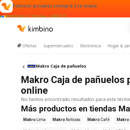
Folletos actuales siempre a la mano
Agregar a Chrome - GRATIS
Ofertas
Supermercados
Electrónica
Hogar & Jar
Makro Caja de pañuelos
Makro Caja de pañuelos 
online
No hemos encontrado resultados para este térmi
Más productos en tiendas M
Makro
Lima
Makro
Noticias
Makro
Café
Makro