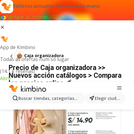
Folletos actuales siempre a la mano
Agregar a Chrome - GRATIS
App de Kimbino
Caja organizadora
Todas as ofertas num só lugar
Precio de Caja organizadora >>
(14.1 k reseñas)
Nuevos acción catálogos > Compara
Abrir
los precios online ☄️
Buscar tiendas, categorías, productos...
Elegir ciudad