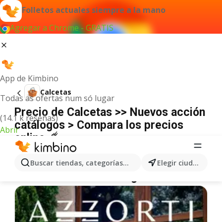
Folletos actuales siempre a la mano
Agregar a Chrome - GRATIS
App de Kimbino
Calcetas
Todas as ofertas num só lugar
Precio de Calcetas >> Nuevos acción
(14.1 k reseñas)
catálogos > Compara los precios
Abrir
online ☄️
No hemos encontrado resultados para este
término.
Buscar tiendas, categorías, productos...
Elegir ciudad
Más ofertas en la categoría