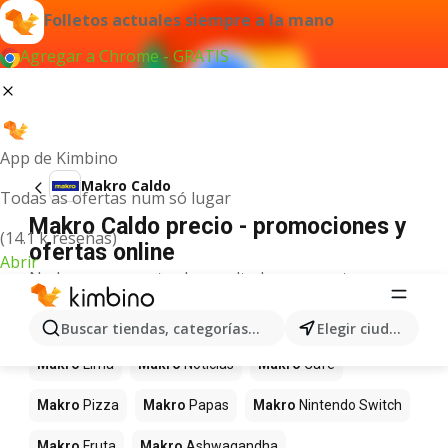
Folletos actuales siempre a la mano
Agregar a Chrome - GRATIS
App de Kimbino
Makro Caldo
Todas as ofertas num só lugar
Makro Caldo precio - promociones y
(14.1 k reseñas)
ofertas online
Abrir
No hemos encontrado resultados para este
término.
Más productos en tiendas Makro
Buscar tiendas, categorías, productos...
Elegir ciudad
Makro
Lima
Makro
Noticias
Makro
Café
Makro
Pizza
Makro
Papas
Makro
Nintendo Switch
Makro
Fruta
Makro
Ashwagandha