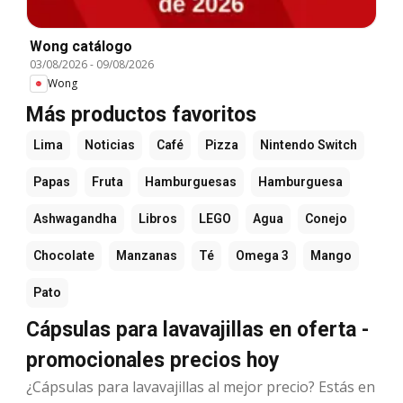
Wong catálogo
03/08/2026
-
09/08/2026
Wong
Más productos favoritos
Lima
Noticias
Café
Pizza
Nintendo Switch
Papas
Fruta
Hamburguesas
Hamburguesa
Ashwagandha
Libros
LEGO
Agua
Conejo
Chocolate
Manzanas
Té
Omega 3
Mango
Pato
Cápsulas para lavavajillas en oferta -
promocionales precios hoy
¿Cápsulas para lavavajillas al mejor precio? Estás en