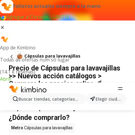
Folletos actuales siempre a la mano
Agregar a Chrome - GRATIS
App de Kimbino
Cápsulas para lavavajillas
Todas as ofertas num só lugar
Precio de Cápsulas para lavavajillas
(14.1 k reseñas)
>> Nuevos acción catálogos >
Abrir
Compara los precios online ☄️
No hemos encontrado resultados para este
término.
Buscar tiendas, categorías, productos...
Elegir ciudad
Cápsulas para lavavajillas en oferta -
¿Dónde comprarlo?
Metro
Cápsulas para lavavajillas