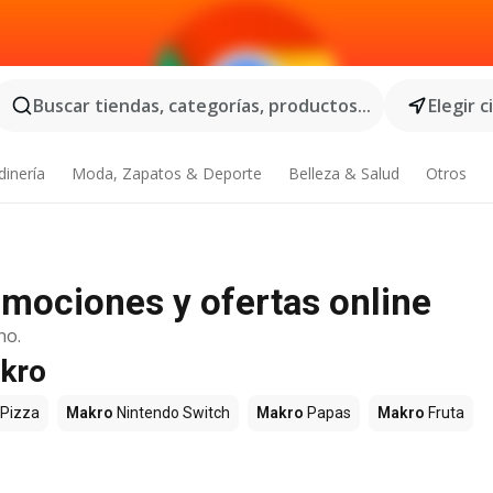
Buscar tiendas, categorías, productos...
Elegir 
dinería
Moda, Zapatos & Deporte
Belleza & Salud
Otros
omociones y ofertas online
no.
akro
Pizza
Makro
Nintendo Switch
Makro
Papas
Makro
Fruta