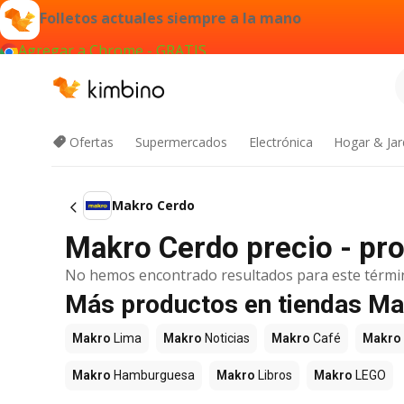
Folletos actuales siempre a la mano
Agregar a Chrome - GRATIS
Ofertas
Supermercados
Electrónica
Hogar & Jar
Makro Cerdo
Makro Cerdo precio - pr
No hemos encontrado resultados para este térmi
Más productos en tiendas M
Makro
Lima
Makro
Noticias
Makro
Café
Makro
Makro
Hamburguesa
Makro
Libros
Makro
LEGO