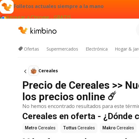
Folletos actuales siempre a la mano
Agregar a Chrome - GRATIS
Ofertas
Supermercados
Electrónica
Hogar & Jar
Cereales
Precio de Cereales >> N
los precios online ☄️
No hemos encontrado resultados para este térmi
Cereales en oferta - ¿Dónde 
Metro
Cereales
Tottus
Cereales
Makro
Cereales