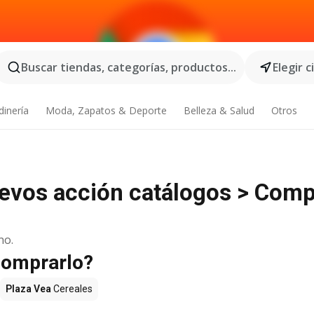
Buscar tiendas, categorías, productos...
Elegir 
dinería
Moda, Zapatos & Deporte
Belleza & Salud
Otros
uevos acción catálogos > Com
no.
comprarlo?
Plaza Vea
Cereales