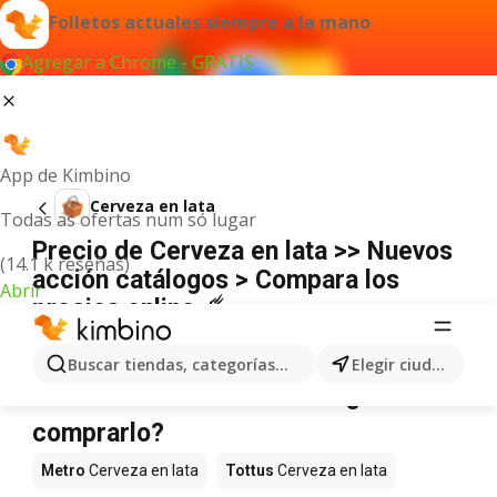
Folletos actuales siempre a la mano
Agregar a Chrome - GRATIS
App de Kimbino
Cerveza en lata
Todas as ofertas num só lugar
Precio de Cerveza en lata >> Nuevos
(14.1 k reseñas)
acción catálogos > Compara los
Abrir
precios online ☄️
No hemos encontrado resultados para este
término.
Buscar tiendas, categorías, productos...
Elegir ciudad
Cerveza en lata en oferta - ¿Dónde
comprarlo?
Metro
Cerveza en lata
Tottus
Cerveza en lata