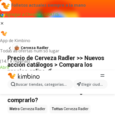
Folletos actuales siempre a la mano
Agregar a Chrome - GRATIS
App de Kimbino
Cerveza Radler
Todas as ofertas num só lugar
Precio de Cerveza Radler >> Nuevos
(14.1 k reseñas)
acción catálogos > Compara los
Abrir
precios online ☄️
No hemos encontrado resultados para este
término.
Buscar tiendas, categorías, productos...
Elegir ciudad
Cerveza Radler en oferta - ¿Dónde
comprarlo?
Metro
Cerveza Radler
Tottus
Cerveza Radler