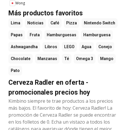
Wong
Más productos favoritos
Lima
Noticias
Café
Pizza
Nintendo Switch
Papas
Fruta
Hamburguesas
Hamburguesa
Ashwagandha
Libros
LEGO
Agua
Conejo
Chocolate
Manzanas
Té
Omega 3
Mango
Pato
Cerveza Radler en oferta -
promocionales precios hoy
Kimbino siempre te trae productos a los precios
más bajos. El favorito de hoy: Cerveza Radler! La
promoción de Cerveza Radler se puede encontrar
en los folletos de 0. Echa un vistazo a todos los
catálogos para averiguar dónde tienen el mejor