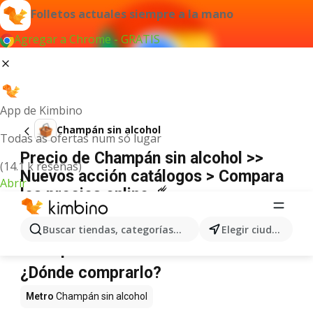
Folletos actuales siempre a la mano
Agregar a Chrome - GRATIS
App de Kimbino
Champán sin alcohol
Todas as ofertas num só lugar
Precio de Champán sin alcohol >>
(14.1 k reseñas)
Nuevos acción catálogos > Compara
Abrir
los precios online ☄️
No hemos encontrado resultados para este
término.
Buscar tiendas, categorías, productos...
Elegir ciudad
Champán sin alcohol en oferta -
¿Dónde comprarlo?
Metro
Champán sin alcohol