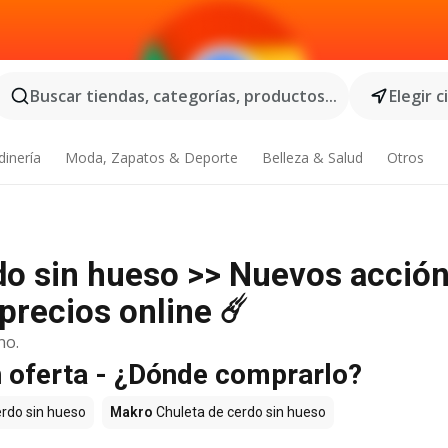
Buscar tiendas, categorías, productos...
Elegir 
dinería
Moda, Zapatos & Deporte
Belleza & Salud
Otros
do sin hueso >> Nuevos acció
precios online ☄️
no.
n oferta - ¿Dónde comprarlo?
rdo sin hueso
Makro
Chuleta de cerdo sin hueso